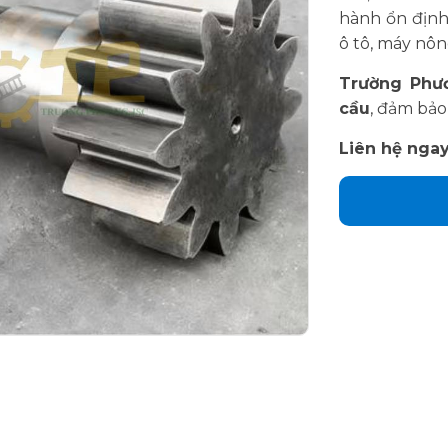
hành ổn định
ô tô, máy nôn
Trường Phươ
cầu
, đảm bảo
Liên hệ nga