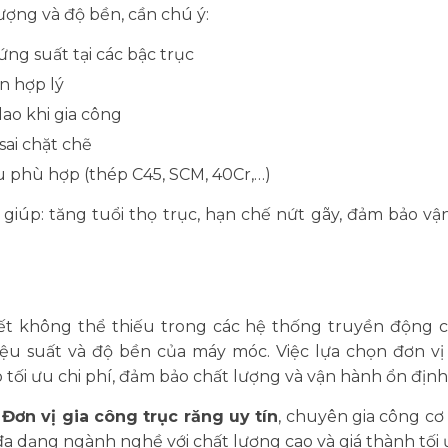
ợng và độ bền, cần chú ý:
ng suất tại các bậc trục
n hợp lý
ao khi gia công
sai chặt chẽ
ệu phù hợp (thép C45, SCM, 40Cr,…)
giúp: tăng tuổi thọ trục, hạn chế nứt gãy, đảm bảo vậ
tiết không thể thiếu trong các hệ thống truyền động cơ
ệu suất và độ bền của máy móc. Việc lựa chọn đơn vị 
tối ưu chi phí, đảm bảo chất lượng và vận hành ổn định 
Đơn vị gia công trục răng uy tín
, chuyên gia công cơ
a dạng ngành nghề với chất lượng cao và giá thành tối 