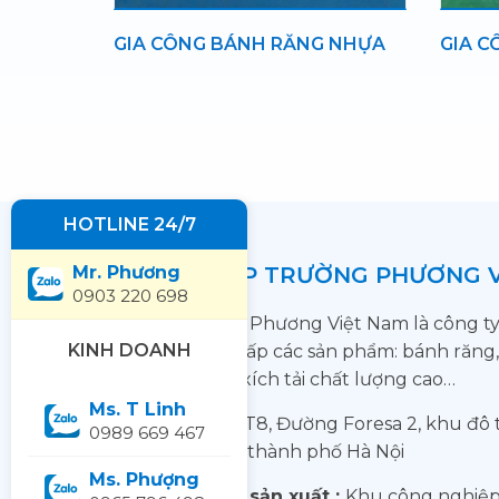
 NHỰA
GIA CÔNG BÁNH VÍT TRỤC VÍT
GIA C
NGHI
HOTLINE 24/7
Mr. Phương
CÔNG TY CP TRƯỜNG PHƯƠNG 
0903 220 698
Cty CP Trường Phương Việt Nam là công t
KINH DOANH
xuất và cung cấp các sản phẩm: bánh răng,
khớp nối xích, xích tải chất lượng cao…
Ms. T Linh
Địa chỉ:
Số 9-TT8, Đường Foresa 2, khu đô th
0989 669 467
Xuân Phương, thành phố Hà Nội
Ms. Phượng
Địa chỉ xưởng sản xuất :
Khu công nghiệp