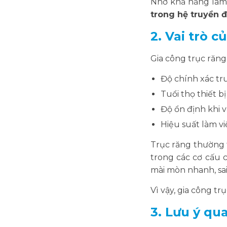
Nhờ khả năng làm 
trong hệ truyền 
2. Vai trò c
Gia công trục răng
Độ chính xác t
Tuổi thọ thiết bị
Độ ổn định khi 
Hiệu suất làm v
Trục răng thường 
trong các cơ cấu 
mài mòn nhanh, sai
Vì vậy, gia công t
3. Lưu ý qu