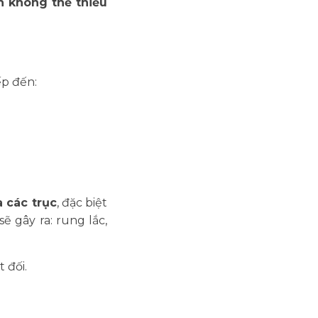
n không thể thiếu
ếp đến:
 các trục
, đặc biệt
 gây ra: rung lắc,
 đối.