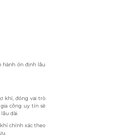
n hành ổn định lâu
 khí, đóng vai trò
gia công uy tín sẽ
lâu dài.
 khí chính xác theo
ưu.