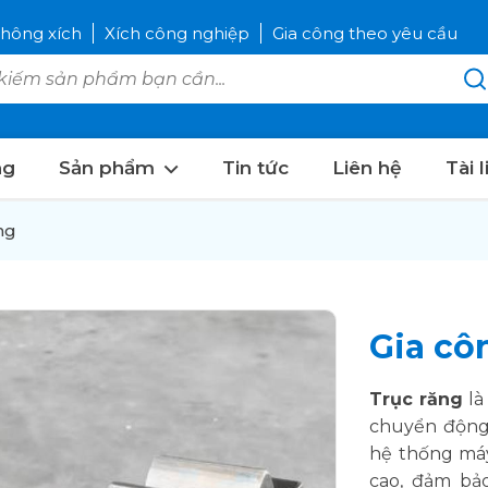
hông xích
Xích công nghiệp
Gia công theo yêu cầu
ng
Sản phẩm
Tin tức
Liên hệ
Tài 
ng
Gia cô
Trục răng
là
chuyển động
hệ thống má
cao, đảm bả