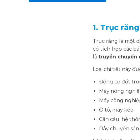
1. Trục răng
Trục răng là một c
có tích hợp các bá
là
truyền chuyển
Loại chi tiết này đ
Động cơ đốt tr
Máy nông nghi
Máy công nghiệ
Ô tô, máy kéo
Cần cẩu, hệ thố
Dây chuyền sản