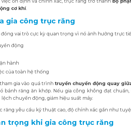
việc ổn định và chính xác, trục răng trở thành
bộ phậ
động cơ khí
.
ủa gia công trục răng
 đóng vai trò cực kỳ quan trọng vì nó ảnh hưởng trực ti
ruyền động
vận hành
iệc của toàn hệ thống
tham gia vào quá trình
truyền chuyển động quay giữa
có bánh răng ăn khớp. Nếu gia công không đạt chuẩn, sẽ
 lệch chuyển động, giảm hiệu suất máy.
rục răng yêu cầu kỹ thuật cao, độ chính xác gần như tuyệt
an trọng khi gia công trục răng