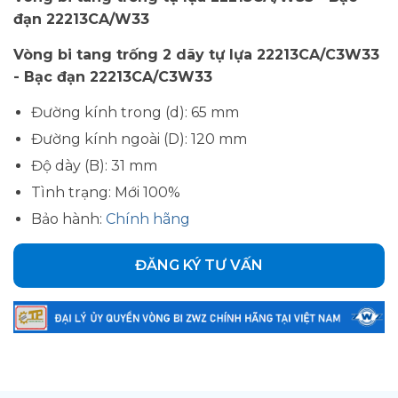
đạn 22213CA/W33
Vòng bi tang trống 2 dãy tự lựa 22213CA/C3W33
- Bạc đạn 22213CA/C3W33
Đường kính trong (d): 65 mm
Đường kính ngoài (D): 120 mm
Độ dày (B): 31 mm
Tình trạng: Mới 100%
Bảo hành:
Chính hãng
ĐĂNG KÝ TƯ VẤN