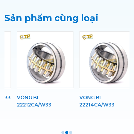
Sản phẩm cùng loại
3
VÒNG BI
VÒNG BI
22212CA/W33
22214CA/W33