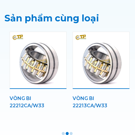
Sản phẩm cùng loại
3
VÒNG BI
VÒNG BI
22212CA/W33
22213CA/W33