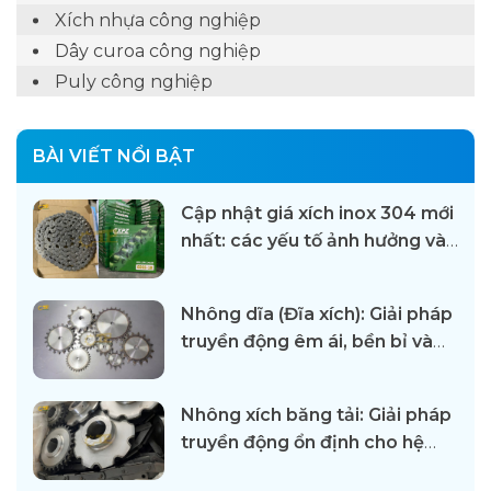
Xích nhựa công nghiệp
Dây curoa công nghiệp
Puly công nghiệp
BÀI VIẾT NỔI BẬT
Cập nhật giá xích inox 304 mới
nhất: các yếu tố ảnh hưởng và
địa chỉ cung cấp uy tín
Nhông dĩa (Đĩa xích): Giải pháp
truyền động êm ái, bền bỉ và
hiệu quả
Nhông xích băng tải: Giải pháp
truyền động ổn định cho hệ
thống băng truyền trong công