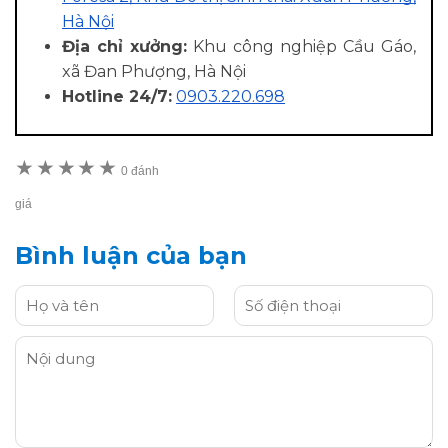
Hà Nội
Địa chỉ xưởng:
Khu công nghiệp Cầu Gáo,
xã Đan Phượng, Hà Nội
Hotline 24/7:
0903.220.698
★
★
★
★
★
0 đánh
giá
Bình luận của bạn