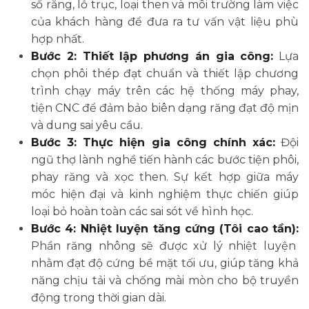
số răng, lỗ trục, loại then và môi trường làm việc
của khách hàng để đưa ra tư vấn vật liệu phù
hợp nhất.
Bước 2: Thiết lập phương án gia công:
Lựa
chọn phôi thép đạt chuẩn và thiết lập chương
trình chạy máy trên các hệ thống máy phay,
tiện CNC để đảm bảo biên dạng răng đạt độ mịn
và dung sai yêu cầu.
Bước 3: Thực hiện gia công chính xác:
Đội
ngũ thợ lành nghề tiến hành các bước tiện phôi,
phay răng và xọc then. Sự kết hợp giữa máy
móc hiện đại và kinh nghiệm thực chiến giúp
loại bỏ hoàn toàn các sai sót về hình học.
Bước 4: Nhiệt luyện tăng cứng (Tôi cao tần):
Phần răng nhông sẽ được xử lý nhiệt luyện
nhằm đạt độ cứng bề mặt tối ưu, giúp tăng khả
năng chịu tải và chống mài mòn cho bộ truyền
động trong thời gian dài.