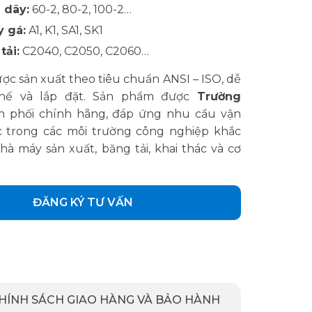
 dãy:
60-2, 80-2, 100-2…
y gá:
A1, K1, SA1, SK1
tải:
C2040, C2050, C2060…
ợc sản xuất theo tiêu chuẩn ANSI – ISO, dễ
thế và lắp đặt. Sản phẩm được
Trường
n phối chính hãng, đáp ứng nhu cầu vận
c trong các môi trường công nghiệp khắc
hà máy sản xuất, băng tải, khai thác và cơ
ĐĂNG KÝ TƯ VẤN
HÍNH SÁCH GIAO HÀNG VÀ BẢO HÀNH