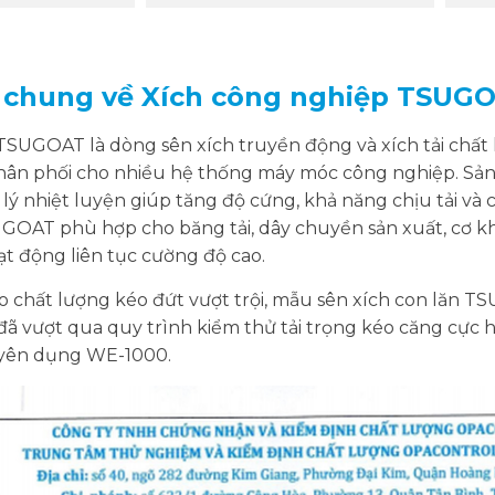
ệu chung về Xích công nghiệp TSUG
TSUGOAT là dòng sên xích truyền động và xích tải chất
ân phối cho nhiều hệ thống máy móc công nghiệp. Sản
 lý nhiệt luyện giúp tăng độ cứng, khả năng chịu tải v
GOAT phù hợp cho băng tải, dây chuyền sản xuất, cơ khí
t động liên tục cường độ cao.
 chất lượng kéo đứt vượt trội, mẫu sên xích con lăn T
ã vượt qua quy trình kiểm thử tải trọng kéo căng cực 
yên dụng WE-1000.