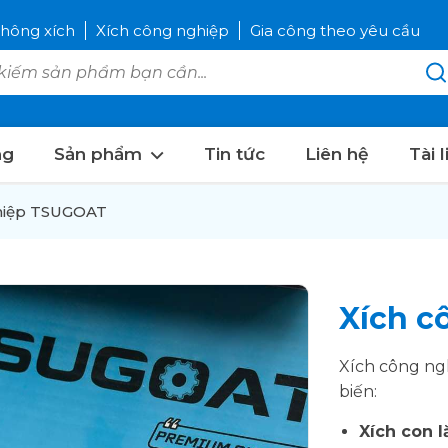
hông xích
Xích công nghiệp
Gia công theo yêu cầu
ng
Sản phẩm
Tin tức
Liên hệ
Tài 
hiệp TSUGOAT
Xích 
Xích công ng
biến:
Xích con l