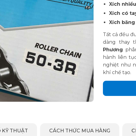
Xích nhiều
Xích có ta
Xích băng 
Tất cả đều đư
dàng thay 
Phương
phâ
hành liên tụ
nghiệt như n
khí chế tạo.
 KỸ THUẬT
CÁCH THỨC MUA HÀNG
C